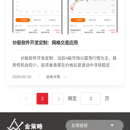
炒股软件开发定制：网格交易应用
炒股软件开发定制：当前A股市场以震荡行情为主，趋
势性机会较少，投资者亟需在价格反复波动中寻找稳定收
益来源。网格交易因其“低买高卖、自动执行”的特性，成为
2026-02-10
查看详情
应对震荡市的有效策略之一。然而，策略效果高度依赖两
个核心要素：一是标的品种是否具备良好的波动性和区间
震荡特征;二是网格参数(如价格区间、网格密度、每格仓
2
跳至
页
位)是否与当前市场状态匹配。 在股票软件开发中，实
现高效的网格交易功能，不仅需要基础的自动化买卖逻
辑，更关键的是嵌入智能辅助决策模块。以武汉金策略为
例，其在本地化系统开发中引入了品种适配性评估机制，
友情链接
通过历史波动率、振幅稳定性、流动性等指标，筛选出适