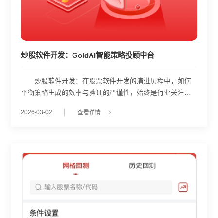
炒股软件开发：GoldAI智能策略投顾中台
炒股软件开发：在股票软件开发的演进历程中，如何
平衡策略生成的效率与验证的严谨性，始终是行业关注的
核心议题。GoldAI智能策略投顾中台的出现，为这一难题
2026-03-02
查看详情
提供了一套系统化的技术解决方案。该平台并非单纯的工
具堆砌，而是构建了一个涵盖策略快速生成、历史回测验
证及实盘模拟校验的完整闭环，旨在通过技术手段提升量
化研究的科学性与可靠性。 平台的首要亮点在于其多
元化的策略生成机制。为了响应不同技术背景的用户群
体，GoldAI集成了五种核心生成方式：AI自动撰写策略、
标准化指标模版、自定义因子条件配置、基础策略模版以
及原生Python编程支持。这种分层架构设计，既让缺乏编
程经验的投资者能